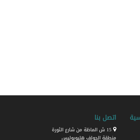
سية
اتصل بنا
15 ش الماظة من شارع الثورة
منطقة الجولف هليوبوليس