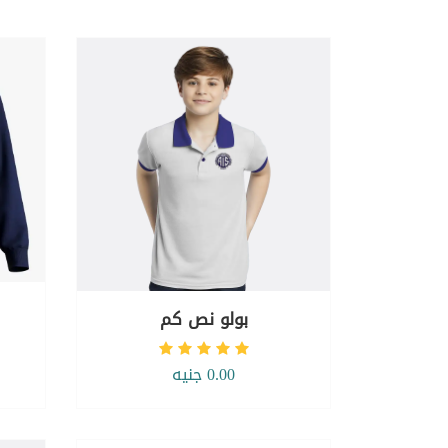
بولو نص كم
0.00 جنيه