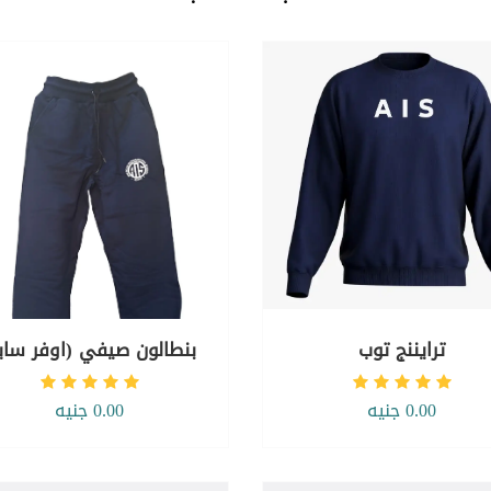
ترايننج توب
بنطالون صيفي (اوفر سايز
0.00 جنيه
0.00 جنيه