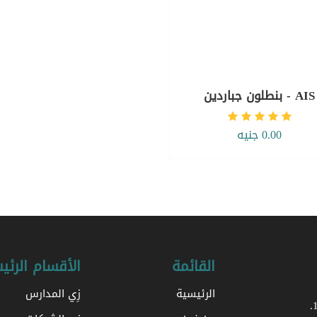
AIS - بنطلون جباردين
0.00 جنيه
القائمة
الأقسام الرئي
الرئيسية
زِي المدارس
الموحدة. تأسست في القاهرة ، مصر ، منذ عام 1985.