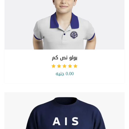
بولو نص كم
0.00 جنيه